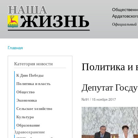
Пер
Общественно
ос
Ардатовског
со
Официальный
Главная
Вы здесь
Политика и 
Категория новости
К Дню Победы
Политика и власть
Депутат Госд
Общество
№91 / 15 ноября 2017
Экономика
Сельское хозяйство
Культура
Образование
Здравоохранение