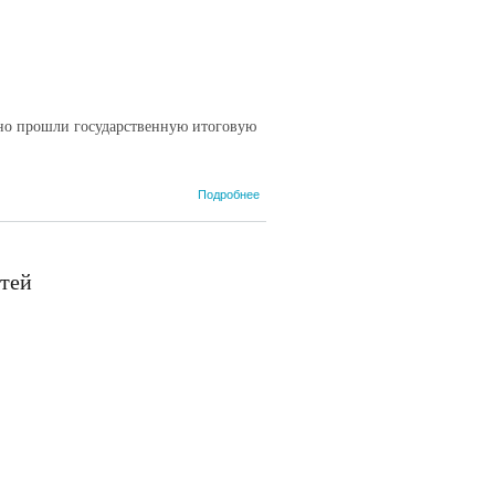
состоится цикл
образовательных
методических
семинаров
шно прошли государственную итоговую
о
Подробнее
Школьная
жизнь
позади
тей