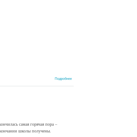
о Совсем
Подробнее
скоро
начнутся
экзамены
ончилась самая горячая пора –
 окончании школы получены.