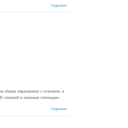
о
Подробнее
Экзамены
сданы,
аттестаты
получены
ем общем образовании с отличием, в
II степеней и именные стипендии.
о
Подробнее
Обладатели
наград
высшей
пробы