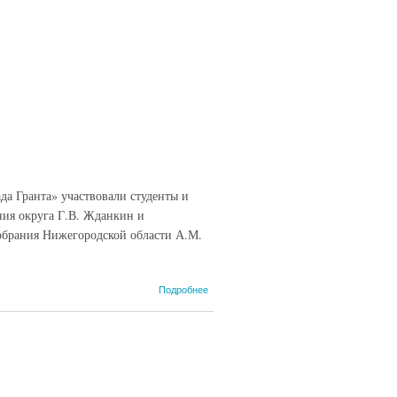
а Гранта» участвовали студенты и
ния округа Г.В. Жданкин и
собрания Нижегородской области А.М.
о Подарок
Подробнее
от
металлургов