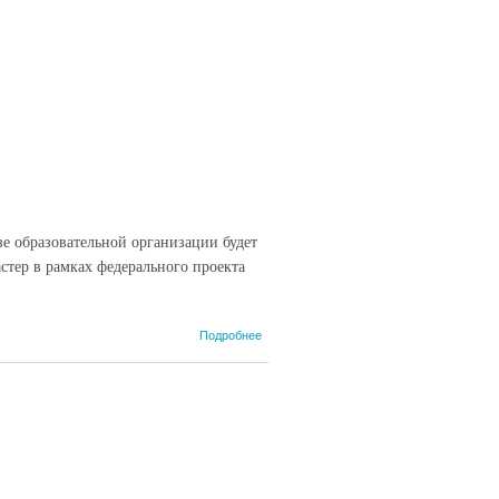
е образовательной организации будет
стер в рамках федерального проекта
о В
Подробнее
Ардатовском
аграрном
техникуме
начались
ремонтные
работы