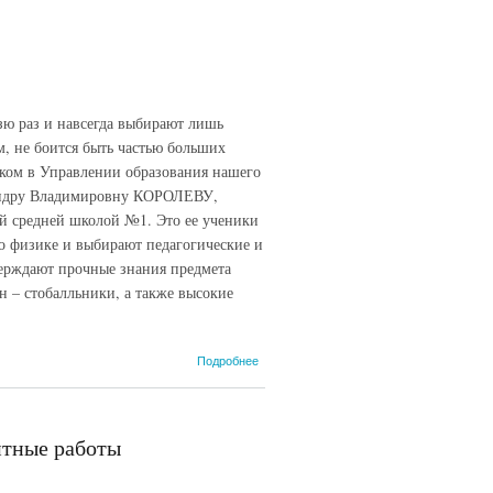
зю раз и навсегда выбирают лишь
м, не боится быть частью больших
веком в Управлении образования нашего
сандру Владимировну КОРОЛЕВУ,
ой средней школой №1. Это ее ученики
по физике и выбирают педагогические и
ерждают прочные знания предмета
 – стобалльники, а также высокие
о Ее
Подробнее
призвание
–
педагогика
и только
нтные работы
педагогика!