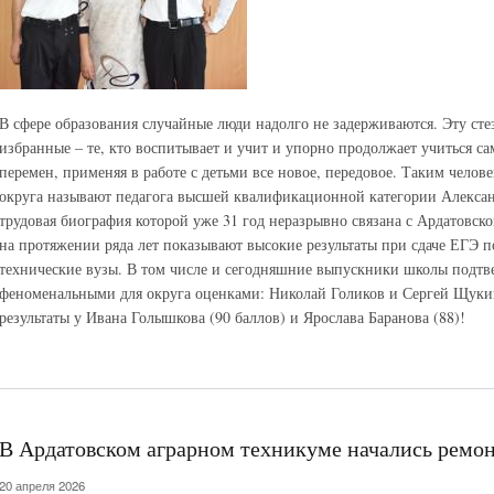
В сфере образования случайные люди надолго не задерживаются. Эту сте
избранные – те, кто воспитывает и учит и упорно продолжает учиться са
перемен, применяя в работе с детьми все новое, передовое. Таким чело
округа называют педагога высшей квалификационной категории Алек
трудовая биография которой уже 31 год неразрывно связана с Ардатовск
на протяжении ряда лет показывают высокие результаты при сдаче ЕГЭ 
технические вузы. В том числе и сегодняшние выпускники школы подтв
феноменальными для округа оценками: Николай Голиков и Сергей Щукин
результаты у Ивана Голышкова (90 баллов) и Ярослава Баранова (88)!
В Ардатовском аграрном техникуме начались ремо
20 апреля 2026