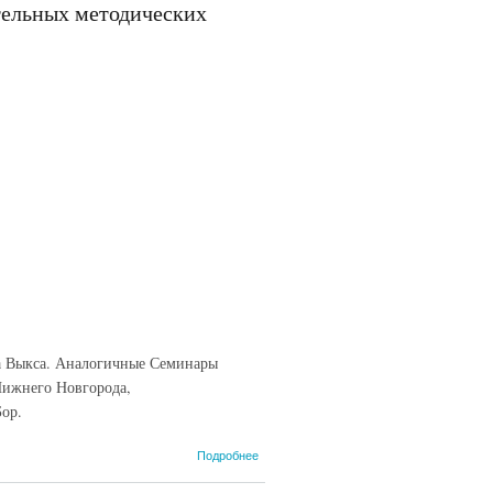
тельных методических
да Выкса. Аналогичные Семинары
 Нижнего Новгорода,
ор.
о В
Подробнее
Нижегородской
области