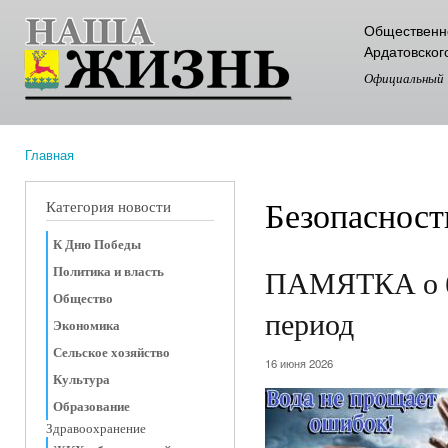
Пер
Общественно
ос
Ардатовског
со
Официальный
Главная
Вы здесь
Безопасност
Категория новости
К Дню Победы
Политика и власть
ПАМЯТКА о бе
Общество
период
Экономика
Сельское хозяйство
16 июня 2026
Культура
Образование
Здравоохранение