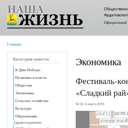
Пер
Общественно
ос
Ардатовског
со
Официальный
Главная
Вы здесь
Экономика
Категория новости
К Дню Победы
Политика и власть
Фестиваль-ко
Общество
«Сладкий рай»
Экономика
Сельское хозяйство
№18 / 6 марта 2019
Культура
Образование
Здравоохранение