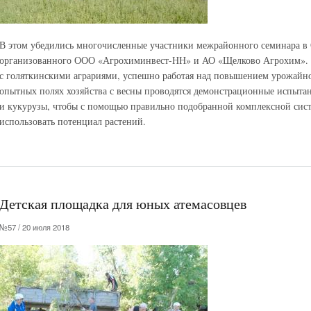
В этом убедились многочисленные участники межрайонного семинара 
организованного ООО «Агрохиминвест-НН» и АО «Щелково Агрохим». П
с голяткинскими аграриями, успешно работая над повышением урожайнос
опытных полях хозяйства с весны проводятся демонстрационные испытан
и кукурузы, чтобы с помощью правильно подобранной комплексной сис
использовать потенциал растений.
Детская площадка для юных атемасовцев
№57 / 20 июля 2018