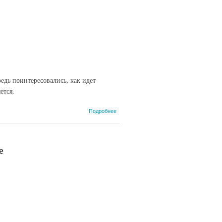
едь поинтересовались, как идет
ется.
о Ценят
Подробнее
традиции,
взаимовыручку,
доверие
клиентов
е