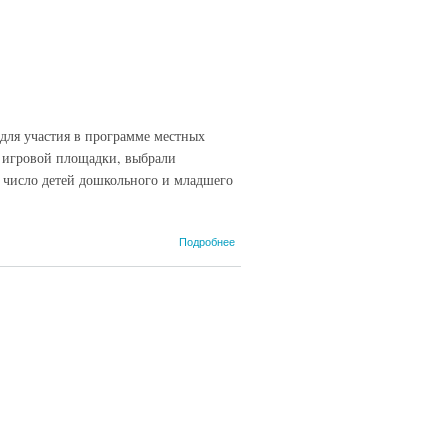
 для участия в программе местных
й игровой площадки, выбрали
е число детей дошкольного и младшего
о Детская
Подробнее
площадка
для юных
атемасовцев