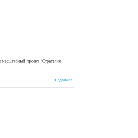
я масштабный проект "Стратегия
о
Подробнее
Обсуждаем
проект
Стратегии
развития
области