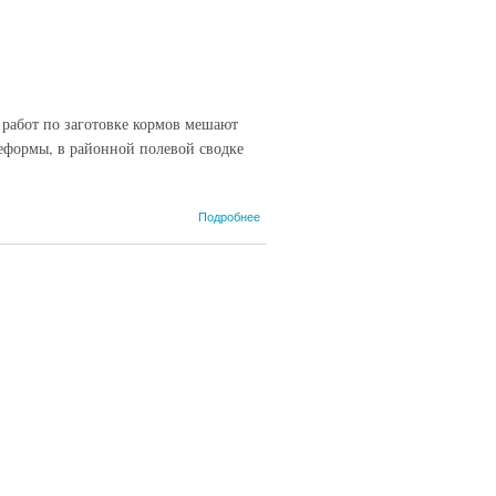
 работ по заготовке кормов мешают
реформы, в районной полевой сводке
о За
Подробнее
«зеленой»
жатвой
идет
хлебная