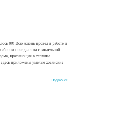
сь 80! Всю жизнь провел в работе и
ью яблони посидели на самодельной
 дома, краснеющие в теплице
у здесь приложены умелые хозяйские
о Главное
Подробнее
–
подходить
к делу с
душой