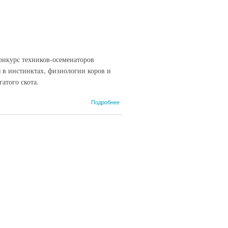
нкурс техников-осеменаторов
 в инстинктах, физиологии коров и
атого скота.
о
Подробнее
Техники
показали
класс!