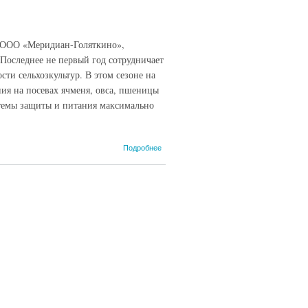
в ООО «Меридиан-Голяткино»,
оследнее не первый год сотрудничает
ти сельхозкультур. В этом сезоне на
ия на посевах ячменя, овса, пшеницы
темы защиты и питания максимально
о Полевые
Подробнее
испытания
проходят
успешно