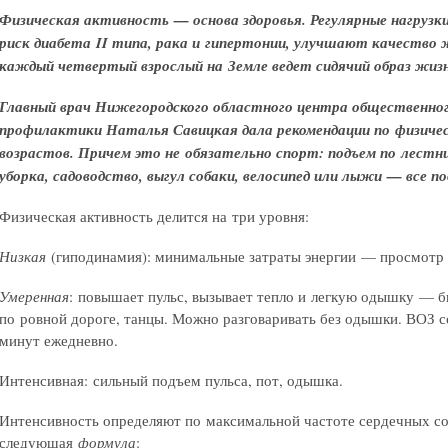
Физическая активность — основа здоровья. Регулярные нагруз
риск диабета II типа, рака и гипертонии, улучшают качество 
каждый четвертый взрослый на Земле ведет сидячий образ жизн
Главный врач Нижегородского областного центра общественног
профилактики Наталья Савицкая дала рекомендации по физиче
возрастов. Причем это не обязательно спорт: подъем по лестни
уборка, садоводство, выгул собаки, велосипед или лыжи — все п
Физическая активность делится на три уровня:
Низкая
(гиподинамия): минимальные затраты энергии — просмотр 
Умеренная
: повышает пульс, вызывает тепло и легкую одышку — бы
по ровной дороге, танцы. Можно разговаривать без одышки. ВОЗ с
минут ежедневно.
Интенсивная: сильный подъем пульса, пот, одышка.
Интенсивность определяют по максимальной частоте сердечных 
следующая
формула
: