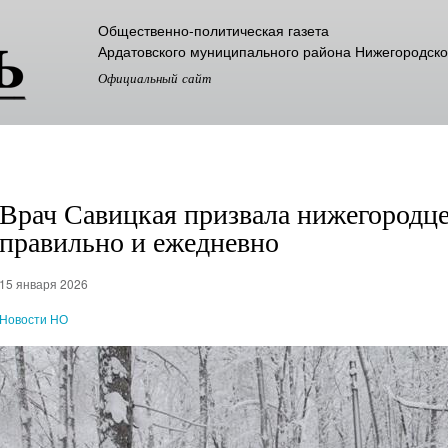
Перейти к
Общественно-политическая газета
основному
Ардатовского муниципального района Нижегородско
содержанию
Официальный сайт
Врач Савицкая призвала нижегородце
правильно и ежедневно
15 января 2026
Новости НО