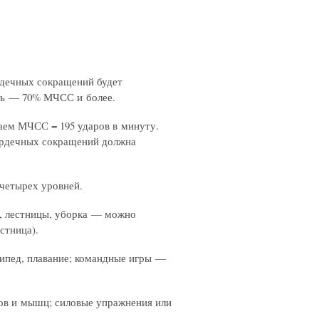
ердечных сокращений будет
сть — 70% МЧСС и более.
чаем МЧСС = 195 ударов в минуту.
ердечных сокращений должна
 четырех уровней.
а, лестницы, уборка — можно
стница).
осипед, плавание; командные игры —
авов и мышц; силовые упражнения или