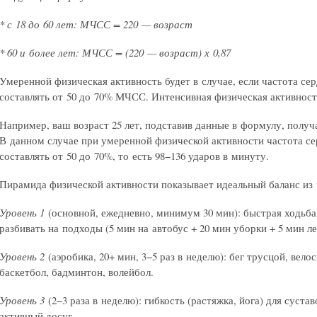
* с 18 до 60 лет: МЧСС = 220 — возраст
* 60 и более лет: МЧСС = (220 — возраст) х 0,87
Умеренной физическая активность будет в случае, если частота с
составлять от 50 до 70% МЧСС. Интенсивная физическая активно
Например, ваш возраст 25 лет, подставив данные в формулу, полу
В данном случае при умеренной физической активности частота с
составлять от 50 до 70%, то есть 98−136 ударов в минуту.
Пирамида физической активности показывает идеальный баланс из
Уровень 1
(основной, ежедневно, минимум 30 мин): быстрая ходьб
разбивать на подходы (5 мин на автобус + 20 мин уборки + 5 мин ле
Уровень 2
(аэробика, 20+ мин, 3−5 раз в неделю): бег трусцой, вел
баскетбол, бадминтон, волейбол.
Уровень 3
(2−3 раза в неделю): гибкость (растяжка, йога) для суст
активный досуг.