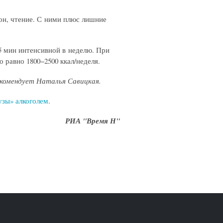
он, чтение. С ними плюс лишние
5 мин интенсивной в неделю. При
 равно 1800−2500 ккал/неделя.
комендует Наталья Савицкая.
узы» алкоголем
.
РИА "Время Н"