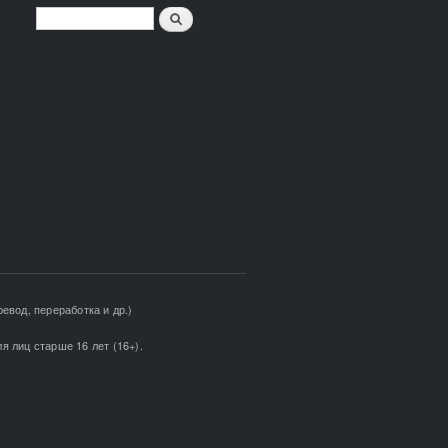
Поиск
ФОРМА ПОИСКА
евод, переработка и др.)
я лиц старше 16 лет (16+).