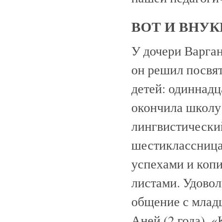
ВОТ И ВНУ
У дочери Варган
он решил посвят
детей: одиннадц
окончила школу
лингвистический
шестиклассница 
успехами и коп
листами. Удовол
общение с младш
Аней (2 года). 