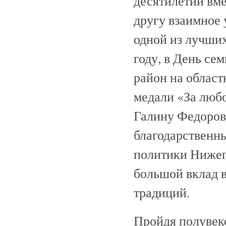
десятилетий вме
другу взаимное 
одной из лучших
году, в День се
район на област
медали «За любо
Галину Федоровн
благодарственн
политики Нижего
большой вклад 
традиций.
Пройдя полувеко