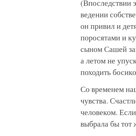
(Впоследствии э
ведении собстве
он привил и дет
поросятами и к
сыном Сашей за
а летом не упус
походить босик
Со временем на
чувства. Счастл
человеком. Если
выбрала бы тот 