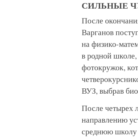
СИЛЬНЫЕ Ч
После окончани
Варганов посту
на физико-матем
в родной школе,
фотокружок, ко
четверокурснико
ВУЗ, выбрав би
После четырех 
направлению ус
среднюю школу 