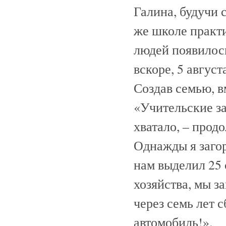
Галина, будучи 
же школе практи
людей появилось
вскоре, 5 август
Создав семью, 
«Учительские з
хватало, – прод
Однажды я заго
нам выделил 25 
хозяйства, мы з
через семь лет 
автомобиль!».