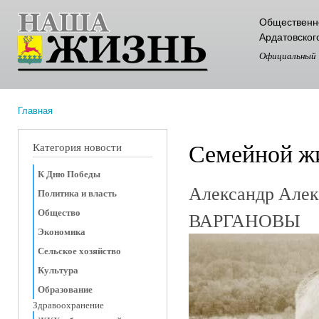
Пер
Общественно
ос
Ардатовског
со
Официальный
Главная
Вы здесь
Семейной ж
Категория новости
К Дню Победы
Александр Алек
Политика и власть
Общество
ВАРГАНОВЫ
Экономика
Сельское хозяйство
Культура
Образование
Здравоохранение