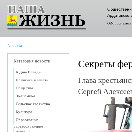
Пер
Общественно
ос
Ардатовског
со
Официальный
Главная
Вы здесь
Секреты фер
Категория новости
К Дню Победы
Глава крестьянс
Политика и власть
Общество
Сергей Алексе
Экономика
Сельское хозяйство
Культура
Образование
Здравоохранение