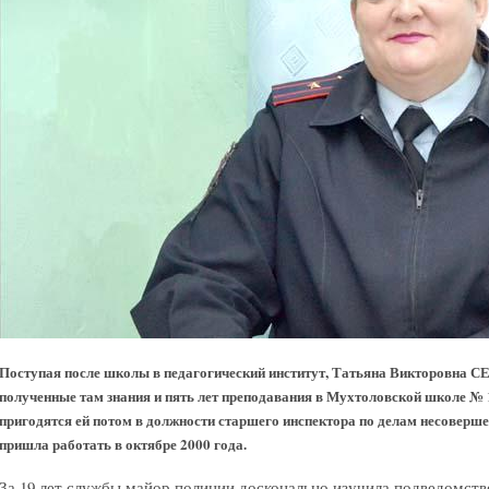
Поступая после школы в педагогический институт, Татьяна Викторовна С
полученные там знания и пять лет преподавания в Мухтоловской школе № 
пригодятся ей потом в должности старшего инспектора по делам несоверше
пришла работать в октябре 2000 года.
За 19 лет службы майор полиции досконально изучила подведомств