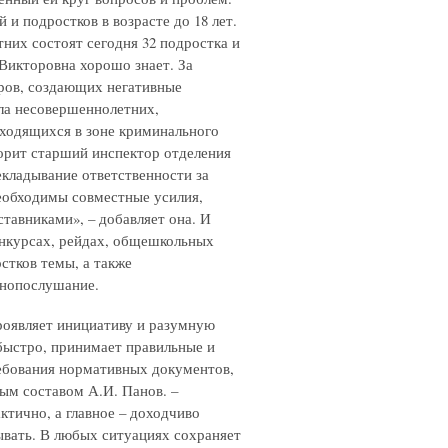
 и подростков в возрасте до 18 лет.
них состоят сегодня 32 подростка и
Викторовна хорошо знает. За
оров, создающих негативные
сла несовершеннолетних,
аходящихся в зоне криминального
орит старший инспектор отделения
екладывание ответственности за
Необходимы совместные усилия,
тавниками», – добавляет она. И
онкурсах, рейдах, общешкольных
стков темы, а также
онопослушание.
роявляет инициативу и разумную
быстро, принимает правильные и
ребования нормативных документов,
ным составом А.И. Панов. –
ктично, а главное – доходчиво
зывать. В любых ситуациях сохраняет