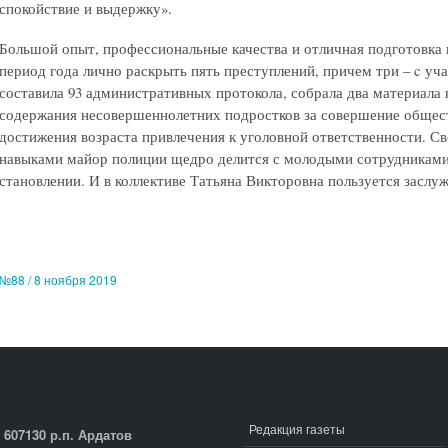
спокойствие и выдержку».
Большой опыт, профессиональные качества и отличная подготовка 
период года лично раскрыть пять преступлений, причем три – c у
составила 93 административных протокола, собрала два материала
содержания несовершеннолетних подростков за совершение общес
достижения возраста привлечения к уголовной ответственности. С
навыками майор полиции щедро делится с молодыми сотрудниками
становлении. И в коллективе Татьяна Викторовна пользуется засл
№88 / 8 ноября 2019
Редакция газеты
607130 р.п. Ардатов