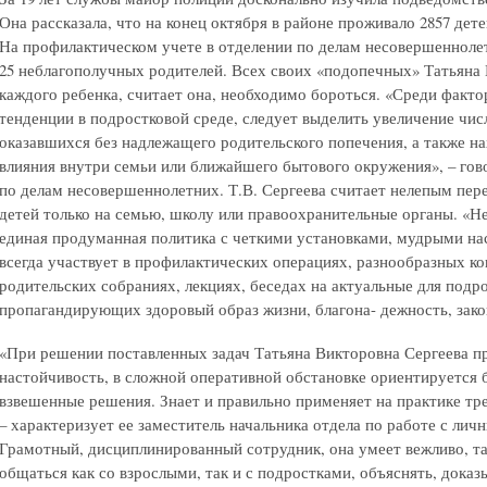
Она рассказала, что на конец октября в районе проживало 2857 детей
На профилактическом учете в отделении по делам несовершеннолет
25 неблагополучных родителей. Всех своих «подопечных» Татьяна 
каждого ребенка, считает она, необходимо бороться. «Среди факт
тенденции в подростковой среде, следует выделить увеличение чи
оказавшихся без надлежащего родительского попечения, а также н
влияния внутри семьи или ближайшего бытового окружения», – гов
по делам несовершеннолетних. Т.В. Сергеева считает нелепым пер
детей только на семью, школу или правоохранительные органы. «
единая продуманная политика с четкими установками, мудрыми нас
всегда участвует в профилактических операциях, разнообразных к
родительских собраниях, лекциях, беседах на актуальные для подро
пропагандирующих здоровый образ жизни, благона- дежность, зак
«При решении поставленных задач Татьяна Викторовна Сергеева п
настойчивость, в сложной оперативной обстановке ориентируется 
взвешенные решения. Знает и правильно применяет на практике т
– характеризует ее заместитель начальника отдела по работе с лич
Грамотный, дисциплинированный сотрудник, она умеет вежливо, та
общаться как со взрослыми, так и с подростками, объяснять, дока