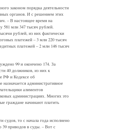
ного законом порядка деятельности
нных органов. И с решением этих
ич. – В настоящее время на
 581 млн 347 тысяч рублей.
тысячи рублей, из них фактически
оговых платежей – 3 млн 220 тысяч
редитных платежей – 2 млн 146 тысяч
ждено 99 и окончено 174. За
ти 40 должников, из них к
се РФ и Кодексе об
е назначается административное
плательщики алиментов
лковых администрациях. Многих это
ные граждане начинают платить
и судов, то с начала года исполнено
о 39 приводов в суды. – Вот с