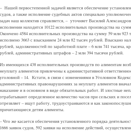
– Нашей первостепенной задачей является обеспечение установлен
судов, а также исполнение судебных актов специально уполномоче
задач наш коллектив справляется, – уточняет Василий Александров
исполнении находится 10122 исполнительных производства на сумму
Окончено 4584 исполнительных производства на сумму 59 млн 923 
исполнено 3663 с взысканием 24 млн 82 тысяч рублей. Взыскано нал
рублей, задолженностей по заработной плате – 6 млн 741 тысяча, к
рублей, административных штрафов – 2 млн 394 тысячи рублей.
Из имеющихся 438 исполнительных производств по алиментам возбу
неуплату алиментов привлечены к административной ответственнос
уголовной – 14. Кстати, в связи с изменениями в Уголовном Кодек
административных правонарушениях за неуплату алиментов вначал
наказание и в основном в виде обязательных работ. И злостные не
отрабатывают определенное количество часов при сельских и посе
отрезвляет – ищут работу, трудоустраиваются и как законопослуш
причитающиеся детям алименты.
– Что же касается обеспечения установленного порядка деятельност
1666 заявок судов, 592 заявки на исполнение действий, осуществлен