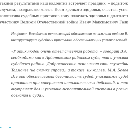
такими результатами наш коллектив встречает праздник, – подытож
случаем, поздравляю коллег. Всем крепкого здоровья, счастья, ус
коллектива судебных приставов хочу пожелать здоровья и долголе
участнику Великой Отечественной войны Ивану Максимовичу Галк
На фото: Ежедневно исполняющий обязанности начальника отдела В.А.
инструктирует судебных приставов, обеспечивающих установленный 
«У этих людей очень ответственная работа, – говорит В.А.
необходимо как в Ардатовском районном суде, так и участ
судебного района. Добросовестно исполняют свои служебны
Толмачев (на снимке справа), а также их коллеги М.А. Белов
Все они обеспечивают безопасность судей, участников суде
приставов при совершении исполнительных действий, а т
внутренних дел и уголовно-исполнительной системы в розыс
дознания и суда».