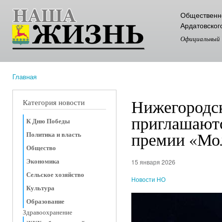
Пер
Общественно
ос
Ардатовског
со
Официальный
Главная
Вы здесь
Нижегородс
Категория новости
приглашаютс
К Дню Победы
премии «Мо
Политика и власть
Общество
Экономика
15 января 2026
Сельское хозяйство
Новости НО
Культура
Образование
Здравоохранение