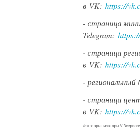
в
VK
:
https://vk
- страница мин
Telegram:
https:
- страница рег
в
VK
:
https://vk
- региональный 
- страница цен
в VK:
https://vk
Фото: организаторы V Всерос