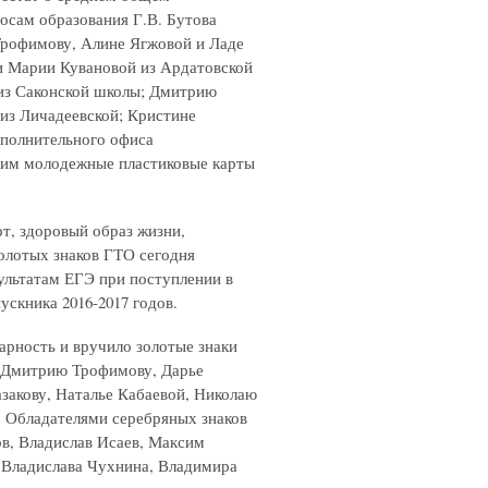
осам образования Г.В. Бутова
Трофимову, Алине Ягжовой и Ладе
и Марии Кувановой из Ардатовской
из Саконской школы; Дмитрию
из Личадеевской; Кристине
ополнительного офиса
 им молодежные пластиковые карты
т, здоровый образ жизни,
золотых знаков ГТО сегодня
ультатам ЕГЭ при поступлении в
ускника 2016-2017 годов.
арность и вручило золотые знаки
, Дмитрию Трофимову, Дарье
закову, Наталье Кабаевой, Николаю
 Обладателями серебряных знаков
в, Владислав Исаев, Максим
 Владислава Чухнина, Владимира