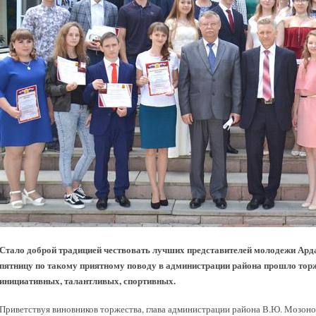
Стало доброй традицией чествовать лучших представителей молодежи Ард
пятницу по такому приятному поводу в администрации района прошло торж
инициативных, талантливых, спортивных.
Приветствуя виновников торжества, глава администрации района В.Ю. Мозонов