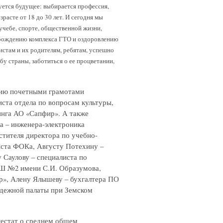
руется будущее: выбирается профессия,
расте от 18 до 30 лет. И сегодня мы
учебе, спорте, общественной жизни,
зрождению комплекса ГТО и оздоровлению
истам и их родителям, ребятам, успешно
у страны, заботиться о ее процветании,
цию почетными грамотами
ста отдела по вопросам культуры,
инга АО «Сапфир». А также
а – инженера-электроника
стителя директора по учебно-
ста ФОКа, Августу Потехину –
 Саулову – специалиста по
Ш №2 имени С.И. Образумова,
р», Алену Ялышеву – бухгалтера ПО
дежной палаты при Земском
тестат о среднем общем