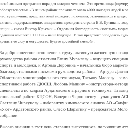
незабываемая прекрасная пора для каждого человека. Это время, когда форми
образуется семья. «В нашем районе проживает около 4000 молодых людей в воз
чествуем лучших представителей молодого поколения, отличившихся в труде, 
активно поддерживающих инициативы президента страны В.В. Путина по во
нации, – сказал Виктор Юрьевич. – Отдельная благодарность «золотым» медал
сдавшим комплекс ГТО. Вы – наше будущее. И вам предстоит определять судьб
крепить ее силу и могущество. Будьте достойной сменой».
За добросовестное отношение к труду, активную жизненную пози
руководства района отметили Елену Мурылеву – ведущего специали
спорта и молодежи, и Артема Доронина – начальника бюро маркет
благодарственными письмами руководства района – Артура Давтян
Областного многопрофильного техникума, Татьяну Маслову – заме
спортивной работе ДЮСШ, Любовь Машину – инструктора-методи
специалиста по кадрам Ардатовского аграрного техникума, Татьяну
социальной работе КЦСОН, Валерию Черноносову – учащуюся АС
Светлану Чиркунову – лаборантку химического анализа АО «Сапфи
«Уют» Ардатовского райпо, Олесю Шарыгину – председателя Моло
собрании.
Высоко оценили в этот день старания выпускников, получивших ат