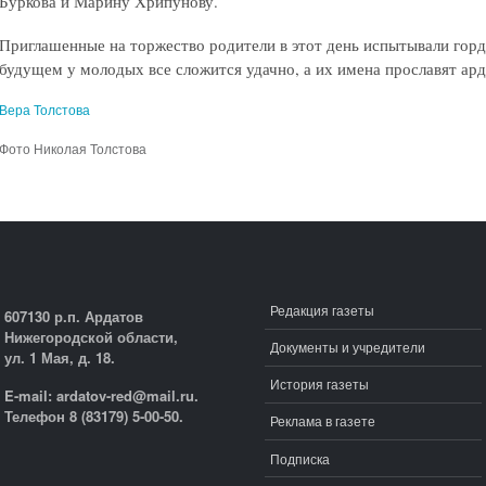
Буркова и Марину Хрипунову.
Приглашенные на торжество родители в этот день испытывали гордо
будущем у молодых все сложится удачно, а их имена прославят ард
Вера Толстова
Фото Николая Толстова
Редакция газеты
607130 р.п. Ардатов
Нижегородской области,
Документы и учредители
ул. 1 Мая, д. 18.
История газеты
E-mail: ardatov-red@mail.ru.
Телефон 8 (83179) 5-00-50.
Реклама в газете
Подписка