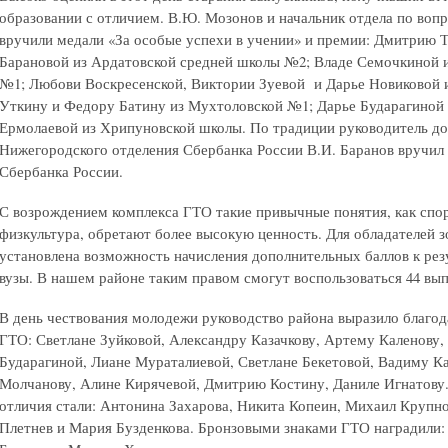
образовании с отличием. В.Ю. Мозонов и начальник отдела по вопр
вручили медали «За особые успехи в учении» и премии: Дмитрию 
Барановой из Ардатовской средней школы №2; Владе Семочкиной 
№1; Любови Воскресенской, Виктории Зуевой и Дарье Новиковой 
Уткину и Федору Батину из Мухтоловской №1; Дарье Бударагиной 
Ермолаевой из Хрипуновской школы. По традиции руководитель д
Нижегородского отделения Сбербанка России В.И. Баранов вручил
Сбербанка России.
С возрождением комплекса ГТО такие привычные понятия, как спор
физкультура, обретают более высокую ценность. Для обладателей 
установлена возможность начисления дополнительных баллов к рез
вузы. В нашем районе таким правом смогут воспользоваться 44 вып
В день чествования молодежи руководство района выразило благод
ГТО: Светлане Зуйковой, Александру Казачкову, Артему Каленову
Бударагиной, Лиане Мураталиевой, Светлане Бекетовой, Вадиму Ка
Молчанову, Алине Кирячевой, Дмитрию Костину, Даниле Игнатову.
отличия стали: Антонина Захарова, Никита Копеин, Михаил Крупно
Плетнев и Мария Бузденкова. Бронзовыми знаками ГТО наградили: