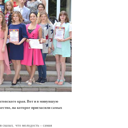
атовского края. Вот и в минувшую
ество, на которое пригласили самых
 сказал, что молодость – самая