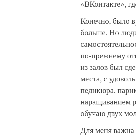
«ВКонтакте», где
Конечно, было в
больше. Но люди
самостоятельнос
по-прежнему отк
из залов был сд
места, с удовол
педикюра, парик
наращиванием р
обучаю двух мо
Для меня важна