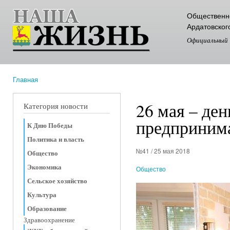
Пер
Общественно
ос
Ардатовског
со
Официальный
Главная
Вы здесь
26 мая – ден
Категория новости
предпринима
К Дню Победы
Политика и власть
№41 / 25 мая 2018
Общество
Экономика
Общество
Сельское хозяйство
Культура
Образование
Здравоохранение