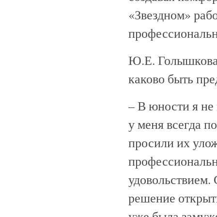
«Звездном» раб
профессиональн
Ю.Е. Голышкова 
каково быть пр
– В юности я не
у меня всегда п
просили их улож
профессионально
удовольствием. 
решение открыть
уже была замуж