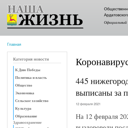
Пер
Общественно
ос
Ардатовског
со
Официальный
Главная
Вы здесь
Коронавирус
Категория новости
К Дню Победы
Политика и власть
445 нижегород
Общество
выписаны за п
Экономика
Сельское хозяйство
12 февраля 2021
Культура
На 12 февраля 20
Образование
Здравоохранение
выздоровели посл