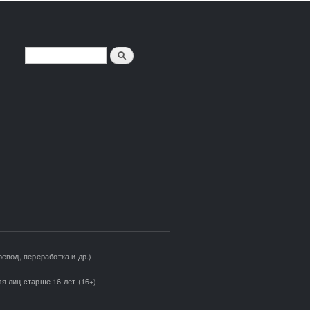
Поиск
ФОРМА ПОИСКА
евод, переработка и др.)
я лиц старше 16 лет (16+).