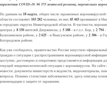
заражения COVID-19. 96 575 жителей региона, перенесших корон
18 марта
По данным на
, общее число зараженных коронавирусной
103 282
45 443
области составляет
человека, из них
проживают в Ни
и городских округах Нижегородской области. В частности, корона
8 150
5 188
2 794
центрах у
жителей Дзержинска, у
– в г.о.г. Бор, у
-
2 625
2 306
Балахнинском районе, у
– в Выксунском районе, у
– в Г
Богородском районе.
Как уже сообщалось, правительство России запустило официальны
граждан о ситуации с распространением коронавирусной инфекци
доступно, достоверно и оперативно представляется информация дл
текущей эпидемиологической ситуации с коронавирусом. На сайте 
новости: документы министерств и ведомств, видеоматериалы, пам
вопросы. Помимо статистики заболеваемости, здесь описаны осно
рекомендации о защите от заражения.