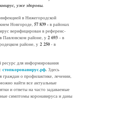
авирус, уже здоровы.
 инфекцией в Нижегородской
57 839 -
жнем Новгороде,
в районах
вирус верифицирован в референс-
2 693
 в Павловском районе, у
– в
2 250
ородецком районе, у
- в
й ресурс для информирования
стопкоронавирус.рф
.
и:
Здесь
я граждан о профилактике, лечении,
можно найти все актуальные
ятки и ответы на часто задаваемые
вные симптомы коронавируса и даны