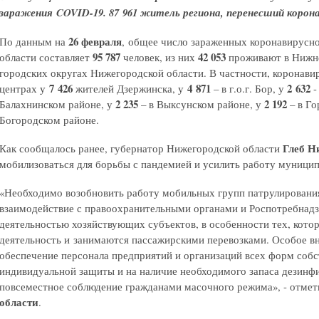
заражения COVID-19. 87 961 житель региона, перенесший корона
26 февраля
По данным на
, общее число зараженных коронавирусн
95 787
42 053
области составляет
человек, из них
проживают в Нижн
городских округах Нижегородской области. В частности, коронави
7 426
4 871
2 632
центрах у
жителей Дзержинска, у
– в г.о.г. Бор, у
-
2 235
2 192
Балахнинском районе, у
– в Выксунском районе, у
– в Г
Богородском районе.
Глеб Н
Как сообщалось ранее, губернатор Нижегородской области
мобилизоваться для борьбы с пандемией и усилить работу муници
«Необходимо возобновить работу мобильных групп патрулирования
взаимодействие с правоохранительными органами и Роспотребнадзо
деятельностью хозяйствующих субъектов, в особенности тех, кот
деятельность и занимаются пассажирскими перевозками. Особое вн
обеспечение персонала предприятий и организаций всех форм соб
индивидуальной защиты и на наличие необходимого запаса дезинф
повсеместное соблюдение гражданами масочного режима», - отме
области
.