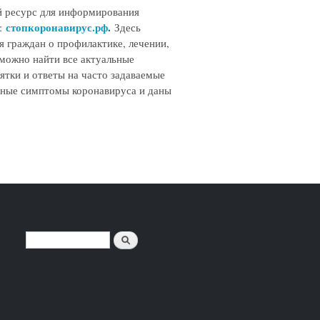
й ресурс для информирования
стопкоронавирус.рф
.
и:
Здесь
я граждан о профилактике, лечении,
можно найти все актуальные
ятки и ответы на часто задаваемые
вные симптомы коронавируса и даны
Поиск
ФОРМА ПОИСКА