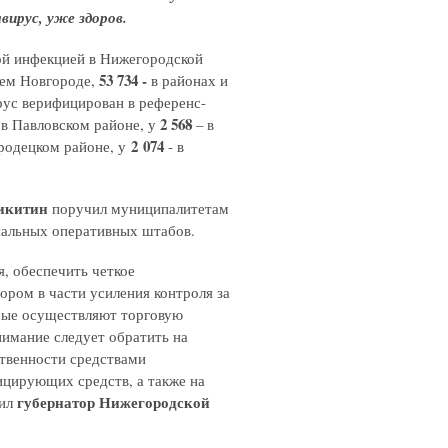
вирус, уже здоров.
ой инфекцией в Нижегородской
53 734 -
ем Новгороде,
в районах и
рус верифицирован в референс-
2 568
 в Павловском районе, у
– в
2 074
ородецком районе, у
- в
икитин
поручил муниципалитетам
пальных оперативных штабов.
, обеспечить четкое
ром в части усиления контроля за
орые осуществляют торговую
имание следует обратить на
ственности средствами
ицирующих средств, а также на
губернатор Нижегородской
тил