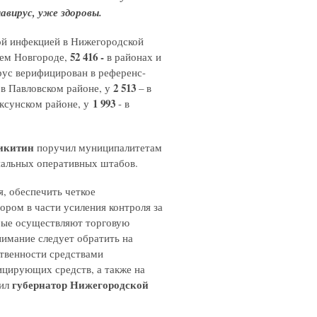
авирус, уже здоровы.
ой инфекцией в Нижегородской
52 416 -
ем Новгороде,
в районах и
рус верифицирован в референс-
2 513
 в Павловском районе, у
– в
1 993
ыксунском районе, у
- в
икитин
поручил муниципалитетам
пальных оперативных штабов.
, обеспечить четкое
ром в части усиления контроля за
орые осуществляют торговую
имание следует обратить на
ственности средствами
ицирующих средств, а также на
губернатор Нижегородской
тил