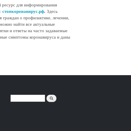
й ресурс для информирования
стопкоронавирус.рф
.
и:
Здесь
я граждан о профилактике, лечении,
можно найти все актуальные
ятки и ответы на часто задаваемые
вные симптомы коронавируса и даны
Поиск
ФОРМА ПОИСКА