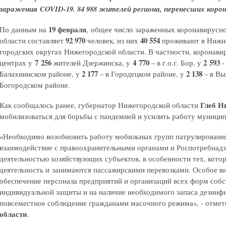
заражения COVID-19. 84 988 жителей региона, перенесших корон
19 февраля
По данным на
, общее число зараженных коронавирусн
92 970
40 554
области составляет
человек, из них
проживают в Нижн
городских округах Нижегородской области. В частности, коронави
7 256
4 770
2 593
центрах у
жителей Дзержинска, у
– в г.о.г. Бор, у
-
2 177
2 138
Балахнинском районе, у
– в Городецком районе, у
– в В
Богородском районе.
Глеб Н
Как сообщалось ранее, губернатор Нижегородской области
мобилизоваться для борьбы с пандемией и усилить работу муници
«Необходимо возобновить работу мобильных групп патрулирования
взаимодействие с правоохранительными органами и Роспотребнадзо
деятельностью хозяйствующих субъектов, в особенности тех, кот
деятельность и занимаются пассажирскими перевозками. Особое вн
обеспечение персонала предприятий и организаций всех форм соб
индивидуальной защиты и на наличие необходимого запаса дезинф
повсеместное соблюдение гражданами масочного режима», - отме
области
.