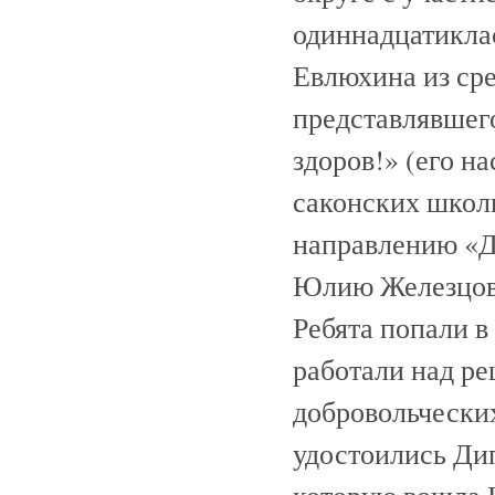
одиннадцатикла
Евлюхина из ср
представлявшег
здоров!» (его на
саконских школ
направлению «Де
Юлию Железцову
Ребята попали в
работали над ре
добровольчески
удостоились Ди