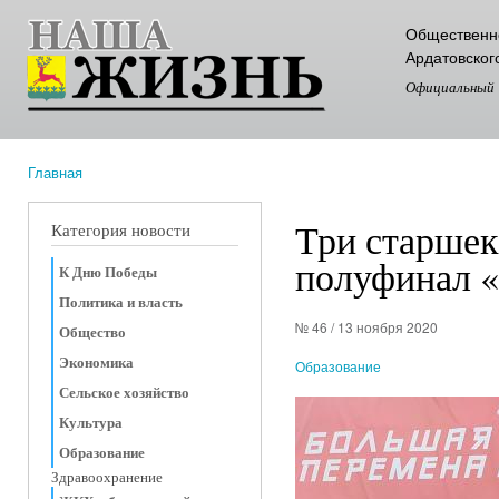
Пер
Общественно
ос
Ардатовског
со
Официальный
Главная
Вы здесь
Три старшек
Категория новости
полуфинал 
К Дню Победы
Политика и власть
№ 46 / 13 ноября 2020
Общество
Экономика
Образование
Сельское хозяйство
Культура
Образование
Здравоохранение