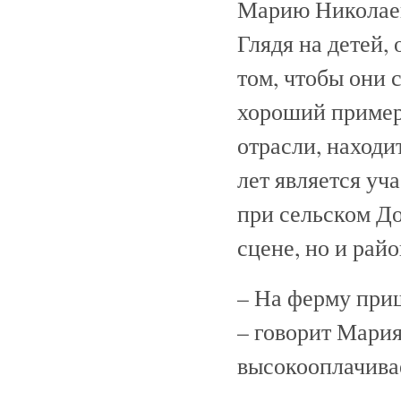
Марию Николаевн
Глядя на детей, 
том, чтобы они 
хороший пример.
отрасли, находи
лет является уч
при сельском До
сцене, но и рай
– На ферму приш
– говорит Мария
высокооплачивае