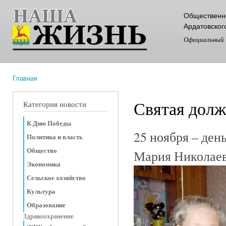
Пер
Общественно
ос
Ардатовског
со
Официальный
Главная
Вы здесь
Святая долж
Категория новости
К Дню Победы
25 ноября – ден
Политика и власть
Общество
Мария Николае
Экономика
Сельское хозяйство
Культура
Образование
Здравоохранение