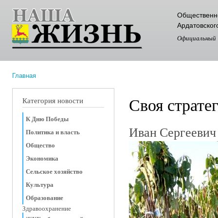
Пер
Общественно
ос
Ардатовског
со
Официальный
Главная
Вы здесь
Своя страте
Категория новости
К Дню Победы
Иван Сергеевич
Политика и власть
Общество
Экономика
Сельское хозяйство
Культура
Образование
Здравоохранение