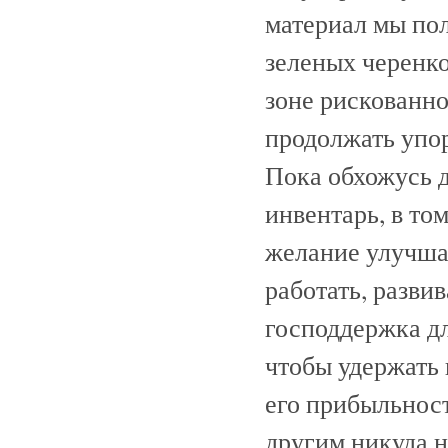
материал мы по
зеленых черенко
зоне рискованно
продолжать упор
Пока обхожусь 
инвентарь, в то
желание улучшат
работать, разви
господдержка дл
чтобы удержать 
его прибыльност
другим никуда н