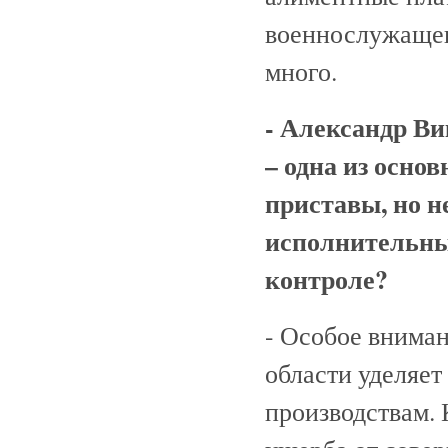
военнослужащего
много.
- Александр Ви
– одна из осно
приставы, но н
исполнительных
контроле?
- Особое внима
области уделяе
производствам. 