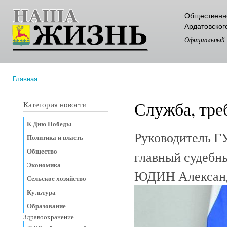
Пер
Общественно
ос
Ардатовског
со
Официальный
Главная
Вы здесь
Служба, тре
Категория новости
К Дню Победы
Руководитель Г
Политика и власть
Общество
главный судебн
Экономика
ЮДИН Александ
Сельское хозяйство
Культура
Образование
Здравоохранение