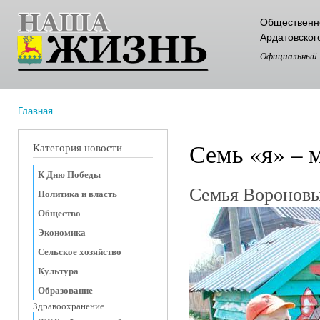
Пер
Общественно
ос
Ардатовског
со
Официальный
Главная
Вы здесь
Семь «я» – 
Категория новости
К Дню Победы
Семья Воронов
Политика и власть
Общество
Экономика
Сельское хозяйство
Культура
Образование
Здравоохранение