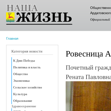
Пер
Общественно
ос
Ардатовског
со
Официальный
Главная
Вы здесь
Ровесница А
Категория новости
К Дню Победы
Почетный гражд
Политика и власть
Общество
Рената Павлов
Экономика
Сельское хозяйство
Культура
Образование
Здравоохранение