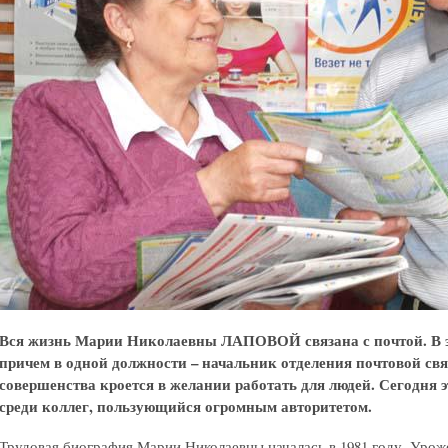
Вся жизнь Марии Николаевны ЛАПОВОЙ связана с почтой. В это
причем в одной должности – начальник отделения почтовой свя
совершенства кроется в желании работать для людей. Сегодн
среди коллег, пользующийся огромным авторитетом.
Трудовая биография Марии Николаевны началась в 1981 году. Уроже