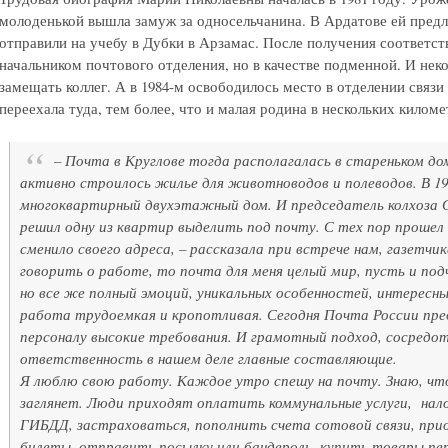
молоденькой вышла замуж за односельчанина. В Ардатове ей предл
отправили на учебу в Дубки в Арзамас. После получения соответс
начальником почтового отделения, но в качестве подменной. И нек
замещать коллег. А в 1984-м освободилось место в отделении связи
переехала туда, тем более, что и малая родина в нескольких киломе
– Почта в Круглове тогда располагалась в стареньком дом
активно строилось жилье для животноводов и полеводов. В 19
многоквартирный двухэтажный дом. И председатель колхоза
решил одну из квартир выделить под почту. С тех пор прошел 
сменило своего адреса, – рассказала при встрече нам, газетчи
говорить о работе, то почта для меня целый мир, пусть и по
но все же полный эмоций, уникальных особенностей, интересны
работа трудоемкая и кропотливая. Сегодня Почта России пр
персоналу высокие требования. И грамотный подход, сосредот
ответственность в нашем деле главные составляющие.
Я люблю свою работу. Каждое утро спешу на почту. Знаю, чт
заглянет. Люди приходят оплатить коммунальные услуги, на
ГИБДД, застраховаться, пополнить счета сотовой связи, пр
билеты, отправить посылку или бандероль, купить товары пе