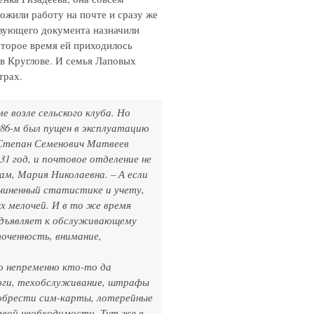
ожили работу на почте и сразу же
твующего документа назначили
оторое время ей приходилось
 в Круглове. И семья Лаповых
трах.
е возле сельского клуба. Но
86-м был пущен в эксплуатацию
 Степан Семенович Матвеев
31 год, и почтовое отделение не
кам, Мария Николаевна. – А если
дчиненный статистике и учету,
х мелочей. И в то же время
едъявляет к обслуживающему
оченность, внимание,
о непременно кто-то да
логи, техобслуживание, штрафы
иобрести сим-карты, лотерейные
рвой необходимости. Тут же в