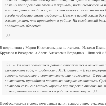
розницу приобретают газеты и журналы, подписываются на п
если говорить о «районке», то и сама являюсь постоянным под
всегда предлагаю этому следовать. Нельзя в нашей жизни без
жизни» узнаем, что происходит в районе. На сегодняшний день
подписались 109 семей.
В подчинении у Марии Николаевны два почтальона: Наталья Ивано
Круглово и Ризадеево, а Алена Алексеевна Безродных – Липелей и 
– Вся наша совместная работа отражается в отчетной 
электронном виде, – продолжила М.Н. Лапова. – В век информ
освоить компьютер и соответствующие программы. С расшир
почтовикам, приходится постоянно совершенствоваться. Сред
почтовой связи сложились хорошие партнерские отношения. И
опыта, помогаем осваиваться в работе начинающим.
Профессионалов в среде почтовиков ценит вышестоящее руководст