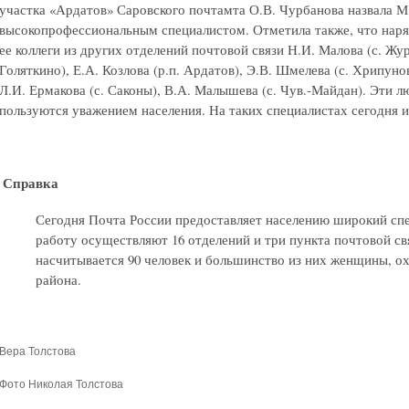
участка «Ардатов» Саровского почтамта О.В. Чурбанова назвала 
высокопрофессиональным специалистом. Отметила также, что наряд
ее коллеги из других отделений почтовой связи Н.И. Малова (с. Журе
Голяткино), Е.А. Козлова (р.п. Ардатов), Э.В. Шмелева (с. Хрипуно
Л.И. Ермакова (с. Саконы), В.А. Малышева (с. Чув.-Майдан). Эти 
пользуются уважением населения. На таких специалистах сегодня и
Справка
Сегодня Почта России предоставляет населению широкий спе
работу осуществляют 16 отделений и три пункта почтовой свя
насчитывается 90 человек и большинство из них женщины, о
района.
Вера Толстова
Фото Николая Толстова