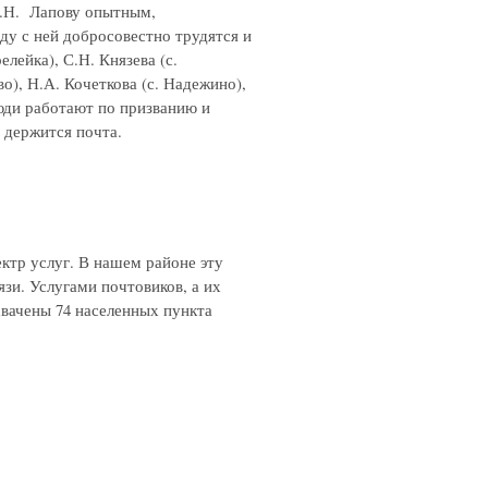
М.Н. Лапову опытным,
у с ней добросовестно трудятся и
лейка), С.Н. Князева (с.
во), Н.А. Кочеткова (с. Надежино),
люди работают по призванию и
 держится почта.
ктр услуг. В нашем районе эту
зи. Услугами почтовиков, а их
хвачены 74 населенных пункта