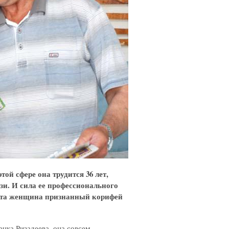
й сфере она трудится 36 лет,
зи. И сила ее профессионального
я эта женщина признанный корифей
нка Ризадеева, она совсем