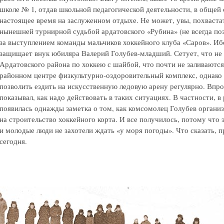
школе № 1, отдав школьной педагогической деятельности, в общей 
настоящее время на заслуженном отдыхе. Не может, увы, похвастат
нынешней турнирной судьбой ардатовского «Рубина» (не всегда поз
за выступлением команды мальчиков хоккейного клуба «Саров». Иб
защищает внук юбиляра Валерий Голубев-младший. Сетует, что не 
Ардатовского района по хоккею с шайбой, что почти не заливаются
районном центре физкультурно-оздоровительный комплекс, однако 
позволить ездить на искусственную ледовую арену регулярно. Впр
показывал, как надо действовать в таких ситуациях. В частности, 
появилась однажды заметка о том, как комсомолец Голубев органи
на строительство хоккейного корта. И все получилось, потому что
и молодые люди не захотели ждать «у моря погоды». Что сказать, 
сегодня.