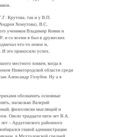
ивов.
.Г. Крутова, так и у В.П.
Андрея Хомутова), В.С.
 его учеников Владимир Ковин и
, и со всеми я был в дружеских
одмечал что-то новое и,
 И это приносило успех.
шего местного хоккея, когда в
ионом Нижегородской области среди
ын Александр Голубев. Ну а я
трихами обозначить основные
онять, насколько Валерий
арный, филосовски мыслящий и
ем. Около тридцати пяти лет В.А.
 лет – Ардатовского районного
 избирался главой администрации
авучем, в Мухтоловской средней