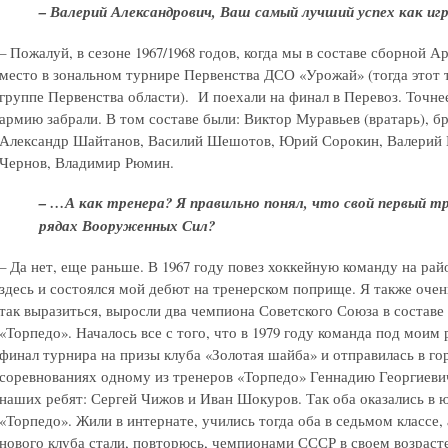
– Валерий Александрович, Ваш самый лучший успех как иг
– Пожалуй, в сезоне 1967/1968 годов, когда мы в составе сборной А
место в зональном турнире Первенства ДСО «Урожай» (тогда этот 
группе Первенства области). И поехали на финал в Перевоз. Точнее,
армию забрали. В том составе были: Виктор Муравьев (вратарь), 
Александр Шайтанов, Василий Шешотов, Юрий Сорокин, Валерий 
Чернов, Владимир Рюмин.
– …А как тренера? Я правильно понял, что свой первый т
рядах Вооруженных Сил?
– Да нет, еще раньше. В 1967 году повез хоккейную команду на ра
здесь и состоялся мой дебют на тренерском поприще. Я также очен
так выразиться, выросли два чемпиона Советского Союза в состав
«Торпедо». Началось все с того, что в 1979 году команда под мои
финал турнира на призы клуба «Золотая шайба» и отправилась в го
соревнованиях одному из тренеров «Торпедо» Геннадию Георгиеви
наших ребят: Сергей Чижов и Иван Шокуров. Так оба оказались в 
«Торпедо». Жили в интернате, учились тогда оба в седьмом классе, а
нового клуба стали, повторюсь, чемпионами СССР в своем возрасте.