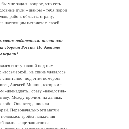
 бы мне задали вопрос, что есть
 условные пули – шайбы – тебя порой
лок, район, область, страну,
ься настоящим патриотом своей
ь своим подопечным: школа или
ая сборная России. Но давайте
Вы играли?
авился выступавший под ним
 «восьмеркой» на спине удавалось
не спонтанно, под этим номером
довец Алексей Мишин, которым я
ом «двенадцать» сразу «наколотил»
атову. Между прочим, на данных
особо. Они всегда носили
край. Первоначально эти матчи
 появилась тройка нападения
добавились еще защитники
в, тогда уже ардатовцы давали нам