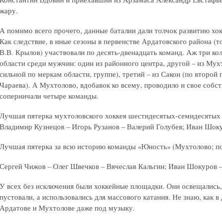
жару.
А помимо всего прочего, данные баталии дали толчок развитию хок
Как следствие, в иные сезоны в первенстве Ардатовского района (т
В.В. Крылов) участвовали по десять-двенадцать команд. Аж три кол
области среди мужчин: один из районного центра, другой – из Мух
сильной по меркам области, группе), третий – из Сакон (по второй
Чараева). А Мухтолово, вдобавок ко всему, проводило и свое собст
соперничали четыре команды.
Лучшая пятерка мухтоловского хоккея шестидесятых-семидесятых г
Владимир Кузнецов – Игорь Рузанов – Валерий Голубев; Иван Шок
Лучшая пятерка за всю историю команды «Юность» (Мухтолово; по 
Сергей Чижов – Олег Швечков – Вячеслав Кальгин; Иван Шокуров 
У всех без исключения были хоккейные площадки. Они освещались,
пустовали, а использовались для массового катания. Не знаю, как в
Ардатове и Мухтолове даже под музыку.