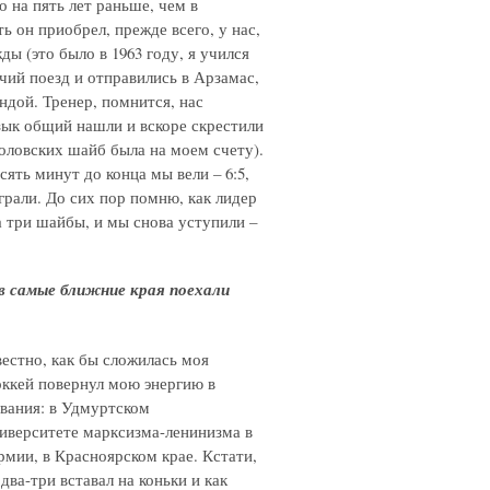
 на пять лет раньше, чем в
 он приобрел, прежде всего, у нас,
ды (это было в 1963 году, я учился
чий поезд и отправились в Арзамас,
ндой. Тренер, помнится, нас
язык общий нашли и вскоре скрестили
толовских шайб была на моем счету).
сять минут до конца мы вели – 6:5,
играли. До сих пор помню, как лидер
 три шайбы, и мы снова уступили –
 в самые ближние края поехали
вестно, как бы сложилась моя
оккей повернул мою энергию в
ования: в Удмуртском
ниверситете марксизма-ленинизма в
рмии, в Красноярском крае. Кстати,
два-три вставал на коньки и как