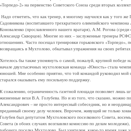
«Торпедо-2» на первенство Советского Союза среди вторых коллект
Надо отметить, что как тренер, я многому научился как у того же Г
Садовникова (воспитавшего трехкратного олимпийского чемпиона 
Коноваленко (прославленного нашего вратаря), А.М. Рогова (среди
Александр Скворцов). Многие из них – заслуженные тренеры РСФСР
отношениях. Часто посещал тренировки горьковского «Торпедо», п
возвращаясь в Мухтолово, обкатывал упражнения на своих ребятах.
Хотелось бы также упомянуть о самой, пожалуй, крупной победе на
начале двухтысячных мухтоловская команда «Юность» стала чемп
юношей. Мне особенно приятно, что той командой руководил мой с
старался оказывать ему посильную поддержку.
К сожалению, ограниченность газетной площади позволяет лишь ш
жизненные вехи В.А. Голубева. Но и из того, что сказано, можно п
Александрович – не просто интересный собеседник, но и неордин
преданный своему делу человек. Впрочем, живущий не только хокке
Голубев был депутатом Мухтоловского поселкового Совета, восемь
Совета (в обоих случаях возглавлял комиссию по делам молодежи),
рабочего поселка Мухтолово. Был учителем, какое-то время даже з