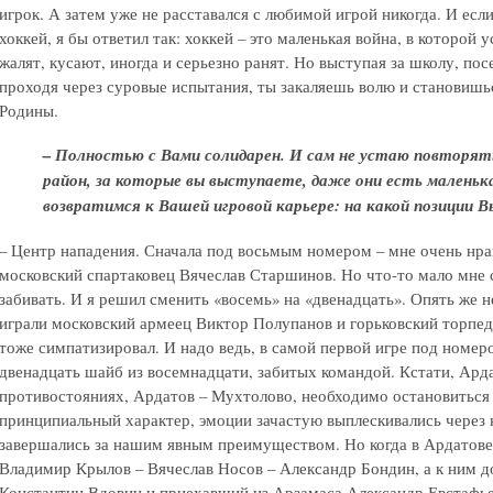
игрок. А затем уже не расставался с любимой игрой никогда. И если
хоккей, я бы ответил так: хоккей – это маленькая война, в которой
жалят, кусают, иногда и серьезно ранят. Но выступая за школу, посе
проходя через суровые испытания, ты закаляешь волю и становиш
Родины.
– Полностью с Вами солидарен. И сам не устаю повторят
район, за которые вы выступаете, даже они есть маленьк
возвратимся к Вашей игровой карьере: на какой позиции 
– Центр нападения. Сначала под восьмым номером – мне очень нр
московский спартаковец Вячеслав Старшинов. Но что-то мало мне с
забивать. И я решил сменить «восемь» на «двенадцать». Опять же 
играли московский армеец Виктор Полупанов и горьковский торпе
тоже симпатизировал. И надо ведь, в самой первой игре под номер
двенадцать шайб из восемнадцати, забитых командой. Кстати, Ард
противостояниях, Ардатов – Мухтолово, необходимо остановиться 
принципиальный характер, эмоции зачастую выплескивались через 
завершались за нашим явным преимуществом. Но когда в Ардатове
Владимир Крылов – Вячеслав Носов – Александр Бондин, а к ним 
Константин Вдовин и приехавший из Арзамаса Александр Евстафье