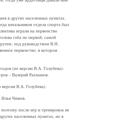
кея в других населенных пунктах.
огда начальником отдела спорта был
лектива играли на первенство
толова (оба по первой, самой
 группе, под руководством В.Н.
венное первенство, в котором
одов (по версии В.А. Голубева):
уров – Валерий Рахманов.
версии В.А. Голубева):
– Илья Чижов.
 поэтому после игр и тренировок не
 других населенных пунктах, но в