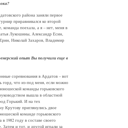
рока?
рдатовского района заняли первое
турнир приравнивался ко второй
 команда поехала, а я – нет, меня в
братья Лукошины, Александр Есин,
Ерин, Николай Захаров, Владимир
ренерский опыт Вы получили еще в
йонные соревнования в Ардатов – вот
ь горд, что из-под меня, если можно
е юношеской команды горьковского
м руководством вышла в областной
род Горький. И на тех
чу Крутову приглянулись двое
юношеской команде горьковского
 в 1982 году в составе своего
 Затем и тот, и другой играли за