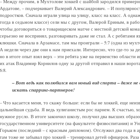
– Между прочим, в Мухтолове хоккей с шайбой зародился примерно
Ардатове, – подчеркивает Валерий Александрович. – И популярность
подростков. Сначала играли улица на улицу, класс на класс. А однаж
тогда в седьмом классе) сели мы с другом, Валерой Ериным, в рабо
чтобы договориться о товарищеском матче с местной детской кома
серьезно не воспринял, разговаривать даже не стал. А с ребятами 
клюшки. Сначала в Арзамасе, там мы проиграли – 5:7 (одна из мух
А недели через две они к нам приехали. Интересно, что где-то за де
но в итоге опыт взял верх – эти ребята уже на первенство области 
их атак Владимир Корнилов одну за другой отправил в наши ворота
6:8.
– Вот ведь как полюбился вам новый вид спорта – даже не
искать спарринг-партнеров!
– Что касается меня, то скажу больше: если бы не хоккей, еще неиз
дальнейшая судьба. Я ведь хулиганистым рос парнем. К счастью, х
нужное русло. В итоге закончил школу, получил два высших образ
государственном университете (на факультете физвоспитания) и У
Горьком (последний – с красным дипломом). Отслужил два года в а
там тоже не забывал про хоккей – тренировал детей офицеров. Раза 