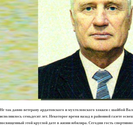
Не так давно ветерану ардатовского и мухтоловского хоккея с шайбой Ва
исполнилось семьдесят лет. Некоторое время назад в районной газете осв
посвященный этой круглой дате в жизни юбиляра. Сегодня гость спортивно