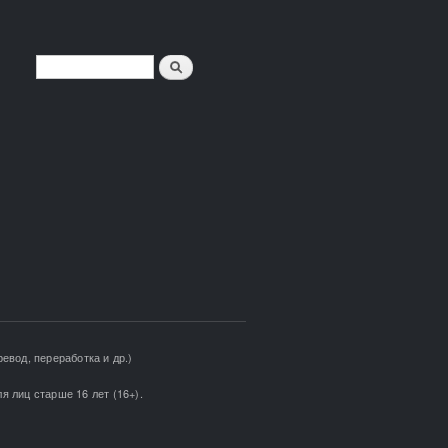
Поиск
ФОРМА ПОИСКА
евод, переработка и др.)
я лиц старше 16 лет (16+).