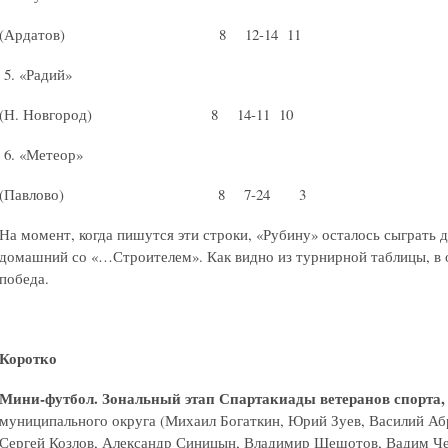
(Ардатов) 8 12-14 11
5. «Радий»
(Н. Новгород) 8 14-11 10
6. «Метеор»
(Павлово) 8 7-24 3
На момент, когда пишутся эти строки, «Рубину» осталось сыграть д
домашний со «…Строителем». Как видно из турнирной таблицы, в 
победа.
Коротко
Мини-футбол. Зональный этап Спартакиады ветеранов спорта
муниципального округа (Михаил Богаткин, Юрий Зуев, Василий Аб
Сергей Козлов, Александр Синицын, Владимир Шешотов, Вадим Чер