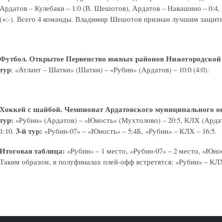
Ардатов – Кулебаки – 1:0 (В. Шешотов), Ардатов – Навашино – 0:4, 
(+:-). Всего 4 команды. Владимир Шешотов признан лучшим защит
Футбол. Открытое Первенство южных районов Нижегородской 
тур
: «Атлант – Шатки» (Шатки) – «Рубин» (Ардатов) – 10:0 (4:0).
Хоккей с шайбой. Чемпионат Ардатовского муниципального ок
тур:
«Рубин» (Ардатов) – «Юность» (Мухтолово) – 20:5, КЛХ (Арда
3-й тур:
1:10.
«Рубин-07» – «Юность» – 5:4Б, «Рубин» – КЛХ – 16:5.
Итоговая таблица:
«Рубин» – 1 место, «Рубин-07» – 2 место, «Юнос
Таким образом, в полуфиналах плей-офф встретятся: «Рубин» – КЛ