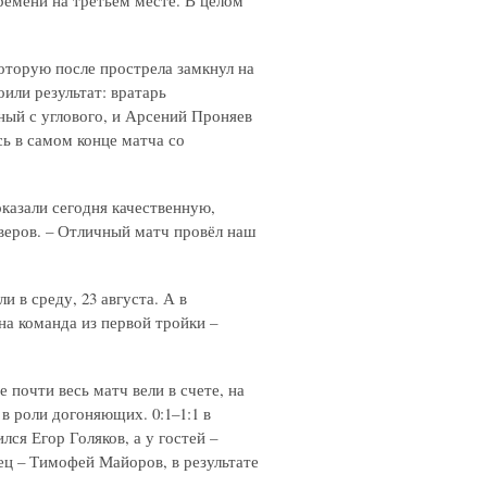
емени на третьем месте. В целом
которую после прострела замкнул на
или результат: вратарь
ный с углового, и Арсений Проняев
сь в самом конце матча со
оказали сегодня качественную,
веров. – Отличный матч провёл наш
в среду, 23 августа. А в
на команда из первой тройки –
 почти весь матч вели в счете, на
 роли догоняющих. 0:1–1:1 в
лся Егор Голяков, а у гостей –
ц – Тимофей Майоров, в результате