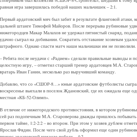
соперником был коллектив «СШОР-8-Строитель», шедший к тому вр
равная игра завершилась победой наших мальчишек – 2:1.
Первый ардатовский мяч был забит в результате фланговой атаки, 
дальней штанге Тимофей Майоров. После перерыва рубиновые удво
нижегородцев Макар Малахов не удержал пятнистый снаряд, подан
удачно сыграл на добивании. Сократить отставание хозяевам удало
штрафного. Однако спасти матч наши мальчишки им не позволили.
– Ребята после неудачи с «Радием» сделали правильные выводы и п
целостную игру, – отметил старший тренер ардатовцев М.А. Старо
вратарь Иван Ганин, несколько раз выручивший команду.
Добавлю, что со «СШОР-8…» юные ардатовские футболисты сыграли 
воскресенье выехали в поселок Ждановский, где их ожидала еще од
местная «КБ-52-Олимп».
В отличие от нижегородского противостояния, в котором рубиновые
сей раз подопечным М.А. Староверова дважды пришлось побывать в
первом тайме, 1:2-2:2 – во втором. При этом у хозяев дублем отмети
Ярослав Фядин. После чего свой дубль оформил еще один рубинове
принес ардатовской команде победу – 4:2.