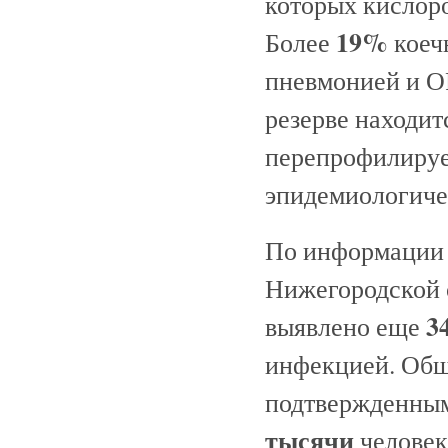
которых кислор
19%
Более
коеч
пневмонией и О
резерве находи
перепрофилирует
эпидемиологиче
По информации 
Нижегородской 
3
выявлено еще
инфекцией. Общ
подтвержденны
тысячи
человек 