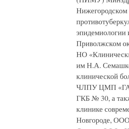
Нижегородском 
противотуберку
эпидемиологии 
Приволжском о
НО «Клиническ
им Н.А. Семашк
клинической бо
ЧЛПУ ЦМП «ГАЗ
ГКБ № 30, а та
клинике соврем
Новгороде, ООО 