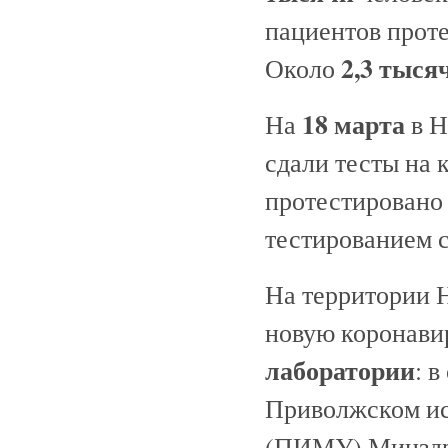
пациентов проте
2,3 тыся
Около
18 марта
На
в 
сдали тесты на 
протестирован
тестированием 
На территории 
новую коронави
лаборатории
: 
Приволжском ис
(ПИМУ) Минздр