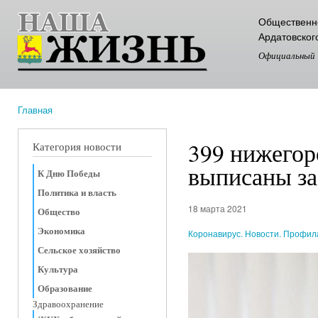
Пер
Общественно
ос
Ардатовског
со
Официальный
Главная
Вы здесь
399 нижегор
Категория новости
выписаны за
К Дню Победы
Политика и власть
18 марта 2021
Общество
Экономика
Коронавирус. Новости. Профил
Сельское хозяйство
Культура
Образование
Здравоохранение